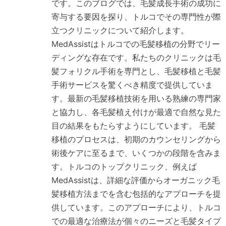
です。このブログでは、毛髪成長手術の成功に
寄与する要因を探り、トルコでその専門性が際
立つクリニックについて紹介します。
MedAssistはトルコでの毛髪移植の分野でリー
ディングな存在です。私たちのクリニックは毛
髪フォリクル手術を専門とし、毛髪移植と毛髪
手術サービスを驚くべき精度で提供していま
す。最新の毛髪移植技術を用いる熟練の専門家
と協力し、各毛髪植え付けが最適で自然な見た
目の結果をもたらすようにしています。 毛髪
移植のプロセスは、初期のカウンセリングから
術後ケアに至るまで、いくつかの段階を含みま
す。トルコのトップクリニック、例えば
MedAssistは、詳細な評価からオーガニック毛
髪移植方法までを含む包括的なアプローチを提
供しています。このアプローチにより、トルコ
での最適な治療法が個々のニーズと毛髪タイプ