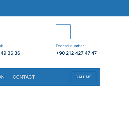
sh
Federal number
249 36 36
+90 212 427 47 47
ON
CONTACT
CALL ME