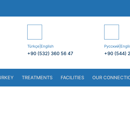
Türkçe|English
Русский|Engli
+90 (532) 360 56 47
+90 (544) 
URKEY
TREATMENTS
FACILITIES
OUR CONNECTI