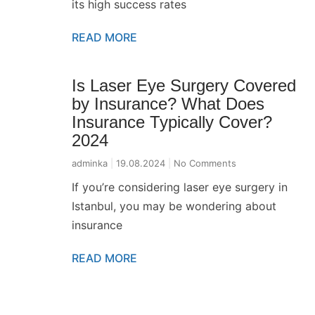
its high success rates
READ MORE
Is Laser Eye Surgery Covered
by Insurance? What Does
Insurance Typically Cover?
2024
adminka
19.08.2024
No Comments
If you’re considering laser eye surgery in
Istanbul, you may be wondering about
insurance
READ MORE