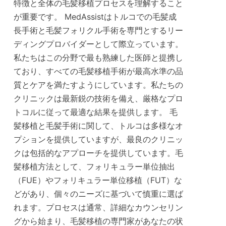
特徴と全体の毛髪移植プロセスを理解すること
が重要です。 MedAssistはトルコでの毛髪成
長手術と毛髪フォリクル手術を専門とするリー
ディングプロバイダーとして際立っています。
私たちはこの分野で最も熟練した医師と提携し
ており、すべての毛髪移植手術が最高水準の品
質とケアを満たすようにしています。私たちの
クリニックは最新鋭の技術を備え、厳格なプロ
トコルに従って最適な結果を提供します。 毛
髪移植と毛髪手術に関して、トルコは多様なオ
プションを提供していますが、最良のクリニッ
クは包括的なアプローチを提供しています。毛
髪移植方法として、フォリキュラー単位抽出
（FUE）やフォリキュラー単位移植（FUT）な
どがあり、個々のニーズに基づいて慎重に選ば
れます。プロセスは通常、詳細なカウンセリン
グから始まり、毛髪移植の専門家があなたの状