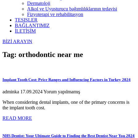
Dermatoloji
Alkol ve Uyuşturucu bağımlılıklarının tedavisi
Fizyoterapi ve rehabilitasyon
TESISLER
BAĞLANTIMIZ
İLETİŞİM
BİZİ ARAYIN
Tag: orthodontic near me
Implant Tooth Cost: Price Ranges and Influencing Factors in Turkey 2024
adminka
17.09.2024
Yorum yapılmamış
When considering dental implants, one of the primary concerns is
the implant tooth cost.
READ MORE
NHS Dentist: Your Ultimate Guide to Finding the Best Dentist Near You 2024