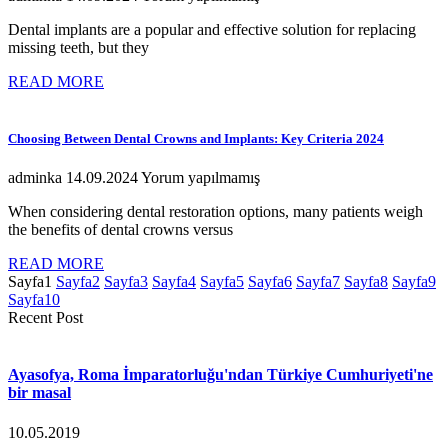
Dental implants are a popular and effective solution for replacing
missing teeth, but they
READ MORE
Choosing Between Dental Crowns and Implants: Key Criteria 2024
adminka
14.09.2024
Yorum yapılmamış
When considering dental restoration options, many patients weigh
the benefits of dental crowns versus
READ MORE
Sayfa
1
Sayfa
2
Sayfa
3
Sayfa
4
Sayfa
5
Sayfa
6
Sayfa
7
Sayfa
8
Sayfa
9
Sayfa
10
Recent Post
Ayasofya, Roma İmparatorluğu'ndan Türkiye Cumhuriyeti'ne
bir masal
10.05.2019