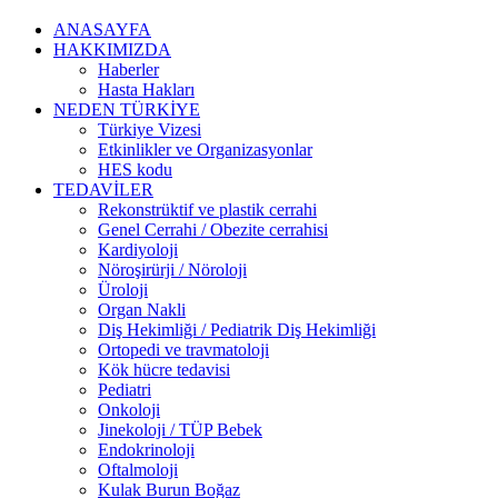
ANASAYFA
HAKKIMIZDA
Haberler
Hasta Hakları
NEDEN TÜRKİYE
Türkiye Vizesi
Etkinlikler ve Organizasyonlar
HES kodu
TEDAVİLER
Rekonstrüktif ve plastik cerrahi
Genel Cerrahi / Obezite cerrahisi
Kardiyoloji
Nöroşirürji / Nöroloji
Üroloji
Organ Nakli
Diş Hekimliği / Pediatrik Diş Hekimliği
Ortopedi ve travmatoloji
Kök hücre tedavisi
Pediatri
Onkoloji
Jinekoloji / TÜP Bebek
Endokrinoloji
Oftalmoloji
Kulak Burun Boğaz