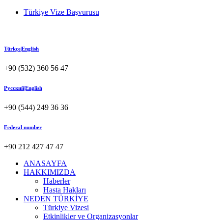
Türkiye Vize Başvurusu
Türkçe|English
+90 (532) 360 56 47
Русский|English
+90 (544) 249 36 36
Federal number
+90 212 427 47 47
ANASAYFA
HAKKIMIZDA
Haberler
Hasta Hakları
NEDEN TÜRKİYE
Türkiye Vizesi
Etkinlikler ve Organizasyonlar