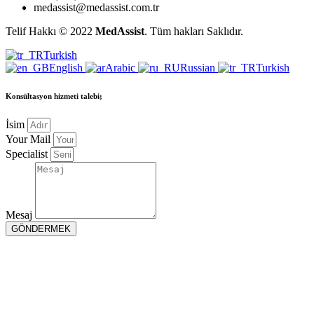
medassist@medassist.com.tr
Telif Hakkı © 2022
MedAssist
. Tüm hakları Saklıdır.
Turkish
English
Arabic
Russian
Turkish
Konsültasyon hizmeti talebi;
İsim
Your Mail
Specialist
Mesaj
GÖNDERMEK