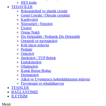
HES kodu
TEDAVİLER
Rekonstrüktif ve plastik cerrahi
Genel Cerrahi / Obezite cerrahisi
Kardiyoloji
Nöroşirürji / Nöroloji
Üroloji
Organ Nakli
Diş Hekimliği / Pediatrik Diş Hekimliği
Ortopedi ve travmatoloji
Kök hücre tedavisi
Pediatri
Onkoloji
Jinekoloji / TÜP Bebek
Endokrinoloji
Oftalmoloji
Kulak Burun Boğaz
Dermatoloji
Alkol ve Uyuşturucu bağımlılıklarının tedavisi
Fizyoterapi ve rehabilitasyon
TESISLER
BAĞLANTIMIZ
İLETİŞİM
Menü