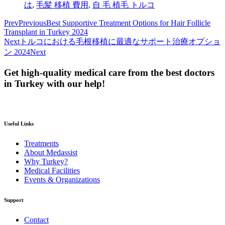
は
,
毛髪 移植 費用
,
自 毛 植毛 トルコ
Prev
Previous
Best Supportive Treatment Options for Hair Follicle
Transplant in Turkey 2024
Next
トルコにおける毛根移植に最適なサポート治療オプショ
ン 2024
Next
Get high-quality medical care from the best doctors
in Turkey with our help!
Useful Links
Treatments
About Medassist
Why Turkey?
Medical Facilities
Events & Organizations
Support
Contact