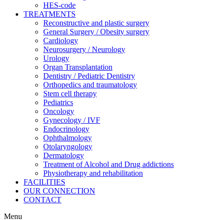
HES-code
TREATMENTS
Reconstructive and plastic surgery
General Surgery / Obesity surgery
Cardiology
Neurosurgery / Neurology
Urology
Organ Transplantation
Dentistry / Pediatric Dentistry
Orthopedics and traumatology
Stem cell therapy
Pediatrics
Oncology
Gynecology / IVF
Endocrinology
Ophthalmology
Otolaryngology
Dermatology
Treatment of Alcohol and Drug addictions
Physiotherapy and rehabilitation
FACILITIES
OUR CONNECTION
CONTACT
Menu