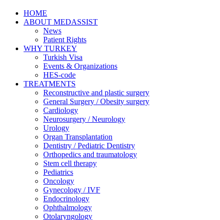
HOME
ABOUT MEDASSIST
News
Patient Rights
WHY TURKEY
Turkish Visa
Events & Organizations
HES-code
TREATMENTS
Reconstructive and plastic surgery
General Surgery / Obesity surgery
Cardiology
Neurosurgery / Neurology
Urology
Organ Transplantation
Dentistry / Pediatric Dentistry
Orthopedics and traumatology
Stem cell therapy
Pediatrics
Oncology
Gynecology / IVF
Endocrinology
Ophthalmology
Otolaryngology