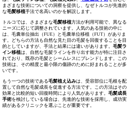
まざまな技術についての洞察を提供し、なぜトルコが先進的
な
毛髪移植
手法で名高いのかを解説します。
トルコでは、さまざまな
毛髪移植
方法が利用可能で、異なる
ニーズに応じて調整されています。人気のある技術の中に
は、毛囊単位抽出（FUE）と毛囊単位移植（FUT）がありま
す。どちらの方法も自然な見た目の毛髪を回復することを目
的としていますが、手法と結果には違いがあります。
毛髪ラ
イン移植
は、自然な毛髪ラインを作り出す能力が特に注目さ
れており、既存の毛髪とシームレスにブレンドします。この
技術は、その精度と最小限の傷跡のために好まれることが多
いです。
もう一つの技術である
毛髪植え込み
は、受容部位に毛根を配
置して自然な毛髪成長を促進する方法です。この方法はその
効果と比較的短い回復時間により人気があります。
毛髪成長
手術
を検討している場合は、先進的な技術を採用し、成功実
績があるクリニックを選ぶことが重要です。
TAKE THE FIRST STEP TOWARDS YOUR