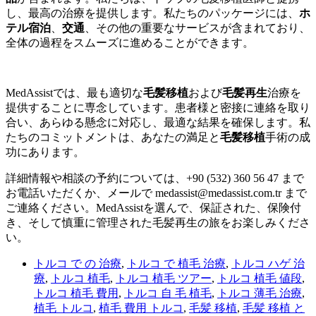
し、最高の治療を提供します。私たちのパッケージには、
ホ
テル宿泊
、
交通
、その他の重要なサービスが含まれており、
全体の過程をスムーズに進めることができます。
MedAssistでは、最も適切な
毛髪移植
および
毛髪再生
治療を
提供することに専念しています。患者様と密接に連絡を取り
合い、あらゆる懸念に対応し、最適な結果を確保します。私
たちのコミットメントは、あなたの満足と
毛髪移植
手術の成
功にあります。
詳細情報や相談の予約については、+90 (532) 360 56 47 まで
お電話いただくか、メールで medassist@medassist.com.tr まで
ご連絡ください。MedAssistを選んで、保証された、保険付
き、そして慎重に管理された毛髪再生の旅をお楽しみくださ
い。
トルコ で の 治療
,
トルコ で 植毛 治療
,
トルコ ハゲ 治
療
,
トルコ 植毛
,
トルコ 植毛 ツアー
,
トルコ 植毛 値段
,
トルコ 植毛 費用
,
トルコ 自 毛 植毛
,
トルコ 薄毛 治療
,
植毛 トルコ
,
植毛 費用 トルコ
,
毛髪 移植
,
毛髪 移植 と