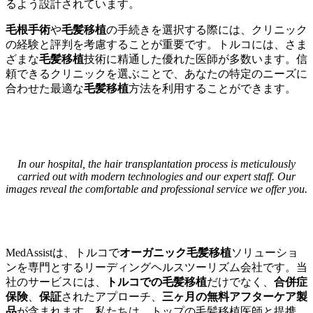
るよう設計されています。
毛根手術
や
毛髪移植
の手続きを選択する際には、クリニック
の経験と評判を考慮することが重要です。トルコには、さま
ざまな
毛髪移植
技術に精通した優れた医師が多数います。信
頼できるクリニックを選ぶことで、あなたの特定のニーズに
合わせた最適な
毛髪移植
方法を利用することができます。
In our hospital, the hair transplantation process is meticulously
carried out with modern technologies and our expert staff. Our
images reveal the comfortable and professional service we offer you.
MedAssistは、トルコで
オーガニック毛髪移植
ソリューショ
ンを専門とするリーディングヘルスツーリズム会社です。当
社のサービスには、
トルコでの毛髪移植
だけでなく、
合併症
保険
、
保証
されたアプローチ、
三ヶ月の無料アフターケア製
品
が含まれます。私たちは、トップの毛髪移植医師と提携