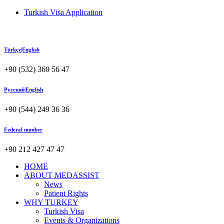
Turkish Visa Application
Türkçe|English
+90 (532) 360 56 47
Русский|English
+90 (544) 249 36 36
Federal number
+90 212 427 47 47
HOME
ABOUT MEDASSIST
News
Patient Rights
WHY TURKEY
Turkish Visa
Events & Organizations