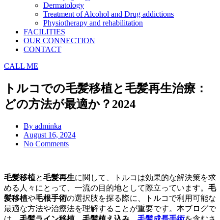
Dermatology
Treatment of Alcohol and Drug addictions
Physiotherapy and rehabilitation
FACILITIES
OUR CONNECTION
CONTACT
CALL ME
トルコでの毛髪移植と毛髪再生治療：
どの方法が最適か？2024
By
adminka
August 16, 2024
No Comments
毛髪移植
と
毛髪再生
に関して、トルコは効果的な解決策を求
める人々にとって、一流の目的地として際立っています。
毛
髪移植
や
毛根手術
の選択肢を探る際に、トルコで利用可能な
最適な方法や治療法を理解することが重要です。本ブログで
は、
毛髪ライン移植
、
毛髪植え込み
、
毛髪成長手術
を含むさ