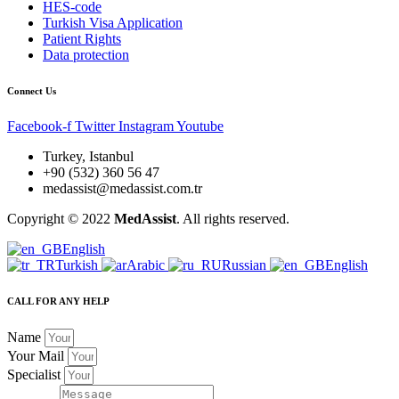
HES-code
Turkish Visa Application
Patient Rights
Data protection
Connect Us
Facebook-f
Twitter
Instagram
Youtube
Turkey, Istanbul
+90 (532) 360 56 47
medassist@medassist.com.tr
Copyright © 2022
MedAssist
. All rights reserved.
English
Turkish
Arabic
Russian
English
CALL FOR ANY HELP
Name
Your Mail
Specialist